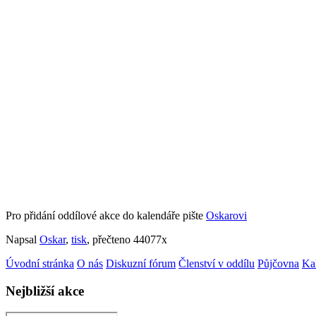
Pro přidání oddílové akce do kalendáře pište
Oskarovi
Napsal
Oskar
,
tisk
, přečteno 44077x
Úvodní stránka
O nás
Diskuzní fórum
Členství v oddílu
Půjčovna
Ka
Nejbližší akce